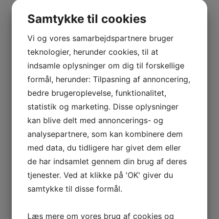
BOURGOGNE
–
Samtykke til cookies
ODOUL-
Vis flere
COQUARD
Vi og vores samarbejdspartnere bruger
Kurv
BOURGOGNE
teknologier, herunder cookies, til at
–
indsamle oplysninger om dig til forskellige
Ingen varer i kurven.
SOPHIE
formål, herunder: Tilpasning af annoncering,
CINIER
0
kr.
0,00
bedre brugeroplevelse, funktionalitet,
CÔTES
0
statistik og marketing. Disse oplysninger
DU
kan blive delt med annoncerings- og
RHÔNE
analysepartnere, som kan kombinere dem
–
Interesseret i vin?
AURÉLIEN
med data, du tidligere har givet dem eller
CHATAGNIER
de har indsamlet gennem din brug af deres
CÔTES
tjenester. Ved at klikke på 'OK' giver du
Skriv dig op til nyheder fra Vintage Only.
DU
samtykke til disse formål.
Du modtager særtilbud en gang om ugen, information
RHÔNE
om nye vinhuse i sortimentet, samt ekstraordinær
–
information hvis der dukker noget op du ikke må gå
Læs mere om vores brug af cookies og