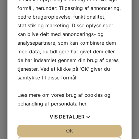
Pomerols østligste del. Leret har en særlig evne
formål, herunder: Tilpasning af annoncering,
til at holde på vandet nogle meter ned i jorden.
bedre brugeroplevelse, funktionalitet,
Længere nede bliver leret erstattet af mere
statistik og marketing. Disse oplysninger
gruset jord og det naturlige dræn fører vandet
kan blive delt med annoncerings- og
væk fra planternes rødder. Betydningen af
analysepartnere, som kan kombinere dem
præcis den jordsammensætning gør at jorden
med data, du tidligere har givet dem eller
holdes fugtig længe i tørre perioder uden nedbør
de har indsamlet gennem din brug af deres
og veldrænet i meget fugtigt vejr. Et uvurderligt
tjenester. Ved at klikke på 'OK' giver du
naturligt sammentræf der holder planterne
samtykke til disse formål.
næret, men forhindrer rødderne i at rådne i våde
tider. Vinstokkene har en gennemsnitsalder på
Læs mere om vores brug af cookies og
ca. 45 år.
behandling af persondata
her
.
Petrus vinificeres fra 6 forskellige parceller på
klassisk vis, men med uhyre høj fokus og
VIS
DETALJER
præcision på hver enkelt detalje. Druerne
JA
NEJ
OK
JA
NEJ
plukkes ad flere gange, hvor de enkelte bær