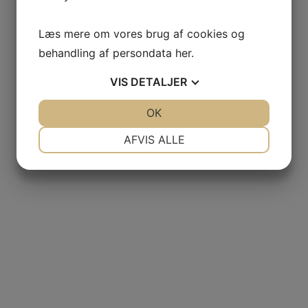
Handelsbetingelser
Persondatapolitik
Kontakt
Læs mere om vores brug af cookies og
behandling af persondata
her
.
VIS
DETALJER
JA
NEJ
OK
JA
NEJ
NØDVENDIGE
PRÆFERENCER
AFVIS ALLE
JA
NEJ
JA
NEJ
MARKETING
STATISTIK