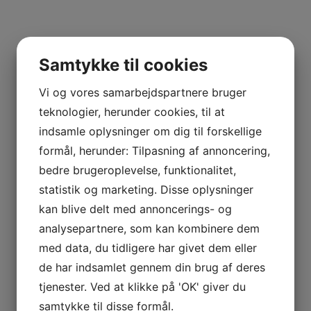
Alessandria, Piemonte
kr.
400,00
Samtykke til cookies
!
Tilbud!
Vi og vores samarbejdspartnere bruger
teknologier, herunder cookies, til at
2017 Barolo, Bricco Chiesa, Silvio
indsamle oplysninger om dig til forskellige
Alessandria, Piemonte
formål, herunder: Tilpasning af annoncering,
kr.
375,00
kr.
245,00
bedre brugeroplevelse, funktionalitet,
statistik og marketing. Disse oplysninger
kan blive delt med annoncerings- og
analysepartnere, som kan kombinere dem
med data, du tidligere har givet dem eller
de har indsamlet gennem din brug af deres
VINTAGE ONLY
tjenester. Ved at klikke på 'OK' giver du
samtykke til disse formål.