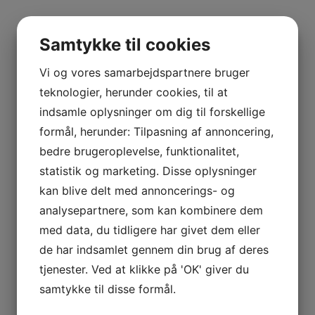
BURSIN
BOURGOGNE
Tilføj til kurv
Sammenlign vare
–
Samtykke til cookies
Kælderliste
ODOUL-
COQUARD
Vi og vores samarbejdspartnere bruger
BOURGOGNE
teknologier, herunder cookies, til at
Tilføj til kurv
Sammenlign vare
–
indsamle oplysninger om dig til forskellige
SOPHIE
2018 Valbuena 5, Bodegas Vega Sicilia, Ribera del
formål, herunder: Tilpasning af annoncering,
CINIER
Duero
bedre brugeroplevelse, funktionalitet,
CÔTES
statistik og marketing. Disse oplysninger
kr.
1.295,00
DU
kan blive delt med annoncerings- og
RHÔNE
Billede afviger fra varens årgang. Der sælges 2018
analysepartnere, som kan kombinere dem
–
AURÉLIEN
med data, du tidligere har givet dem eller
Tilføj til kurv
Sammenlign vare
CHATAGNIER
de har indsamlet gennem din brug af deres
Kælderliste
CÔTES
tjenester. Ved at klikke på 'OK' giver du
DU
samtykke til disse formål.
RHÔNE
Tilføj til kurv
Sammenlign vare