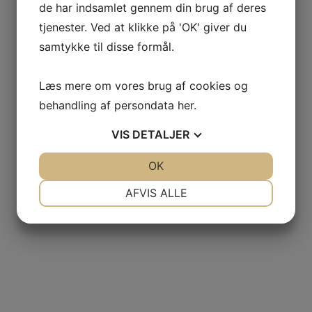
de har indsamlet gennem din brug af deres
tjenester. Ved at klikke på 'OK' giver du
samtykke til disse formål.
Læs mere om vores brug af cookies og
behandling af persondata
her
.
VIS
DETALJER
JA
NEJ
OK
JA
NEJ
NØDVENDIGE
PRÆFERENCER
AFVIS ALLE
JA
NEJ
JA
NEJ
MARKETING
STATISTIK