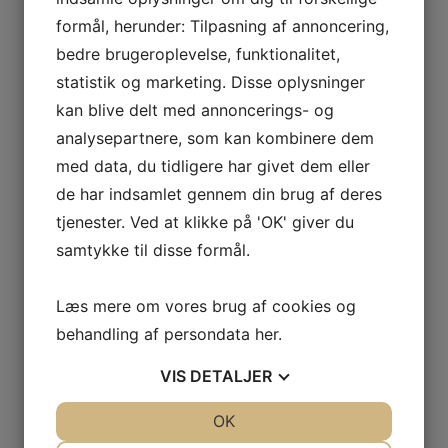
f både de hvide og røde vine. Der er dog sjældent mere e
formål, herunder: Tilpasning af annoncering,
rent smagende.
bedre brugeroplevelse, funktionalitet,
statistik og marketing. Disse oplysninger
talent, Auréliens vine er af meget høj kvalitet.
GAS
kan blive delt med annoncerings- og
analysepartnere, som kan kombinere dem
med data, du tidligere har givet dem eller
NCIA
de har indsamlet gennem din brug af deres
– BODEGAS
tjenester. Ved at klikke på 'OK' giver du
L AGUILA
samtykke til disse formål.
AS
Læs mere om vores brug af cookies og
behandling af persondata
her
.
VIS
DETALJER
JA
NEJ
OK
JA
NEJ