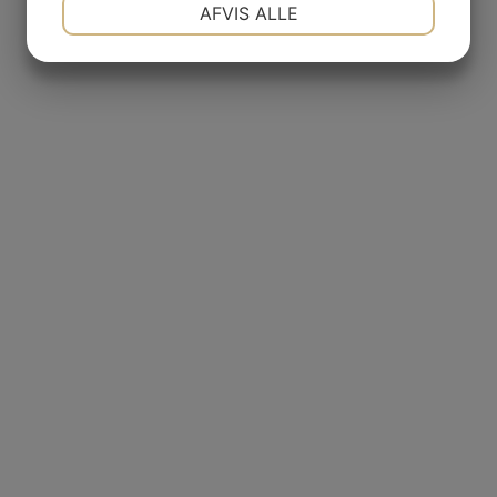
NØDVENDIGE
PRÆFERENCER
AFVIS ALLE
JA
NEJ
JA
NEJ
MARKETING
STATISTIK