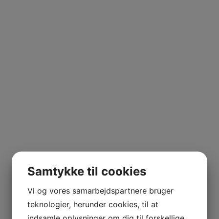
 VETOIS
d vinmarker beliggende i den nordlige af Rhône. Der laves
r bærer navnet Collines Rhodaniennes.
 sin søn som den boglige type, så hun skubbede ham ud i 
Villard hvor han også hjalp med at lave vin.
AGNIER
L FRANCE
arte sin egen business. Først med en hektar lejet jord i 
AITAREN
R WINES
og har gjort det i mange år. Han har fra 2019 valgt at kon
Samtykke til cookies
024 kan nå målet og sætte AB mærkatet på sine flasker.
Der pumpes nænsomt over “puden” 2-3 gange dagligt. Eft
Vi og vores samarbejdspartnere bruger
 primært på stål eller i glasfibertanke.
teknologier, herunder cookies, til at
AL
indsamle oplysninger om dig til forskellige