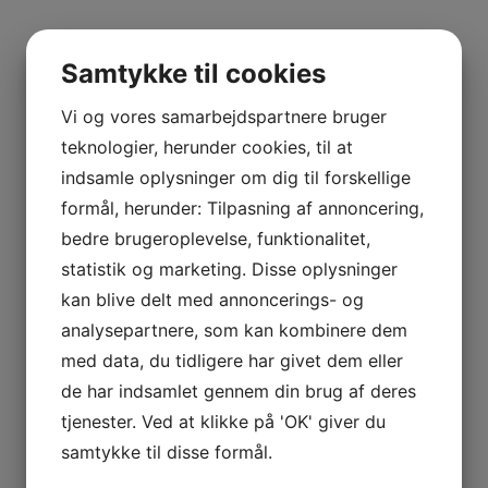
Beplantningen består af 20 % Chardonnay, 25 %
Pinot Noir og 55 % Pinot Meunier. Vinstokkene er i
Samtykke til cookies
gennemsnit 25 år gamle, med de ældste mellem
Vi og vores samarbejdspartnere bruger
45 og 50 år. Vinificeringen foregår i store gamle
teknologier, herunder cookies, til at
fade, og nogle vine fadlagres i op til 12 måneder.
indsamle oplysninger om dig til forskellige
Omkring 10 % af fadene fornyes hvert år, hvilket
formål, herunder: Tilpasning af annoncering,
sikrer en konstant fornyelse og forbedring af
bedre brugeroplevelse, funktionalitet,
kvaliteten.
statistik og marketing. Disse oplysninger
Maurice Grumier er et hus, hvor tradition møder
kan blive delt med annoncerings- og
innovation, og hvor hver flaske fortæller historien
analysepartnere, som kan kombinere dem
om dedikation, respekt for naturen og en
med data, du tidligere har givet dem eller
utrættelig stræben efter perfektion.
de har indsamlet gennem din brug af deres
Yderligere information
tjenester. Ved at klikke på 'OK' giver du
samtykke til disse formål.
Distrikt
Champagne