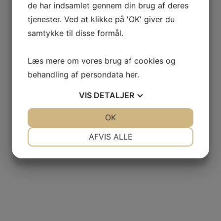
de har indsamlet gennem din brug af deres
tjenester. Ved at klikke på 'OK' giver du
samtykke til disse formål.
Filter
Læs mere om vores brug af cookies og
behandling af persondata
her
.
VIS
DETALJER
JA
NEJ
OK
JA
NEJ
NØDVENDIGE
PRÆFERENCER
AFVIS ALLE
JA
NEJ
JA
NEJ
MARKETING
STATISTIK