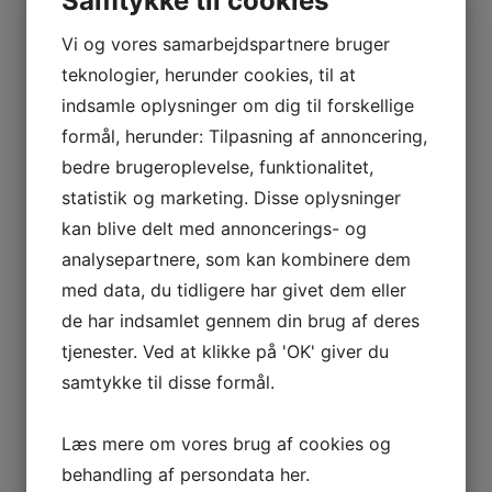
Samtykke til cookies
BARRAMEDA
–
Tilføj til kurv
Sammenlign vare
Vi og vores samarbejdspartnere bruger
BODEGAS
teknologier, herunder cookies, til at
2017 Rosé des Riceys, Gallimard
ALONSO
indsamle oplysninger om dig til forskellige
ALICANTE
kr.
300,00
formål, herunder: Tilpasning af annoncering,
– CASA
bedre brugeroplevelse, funktionalitet,
BALAGUER
100% Pinot Noir.
statistik og marketing. Disse oplysninger
UTIEL-
Rosé des Riceys er sin helt egen appellation i
kan blive delt med annoncerings- og
REQUENA
Champagne. Det specielle er at den er meget
–
analysepartnere, som kan kombinere dem
lokal og ikke gælder for hele Champagne. I Cote
BODEGAS
med data, du tidligere har givet dem eller
de Bar i den sydlige del af Champagne hvor en
SENTENCIA
de har indsamlet gennem din brug af deres
stor del af arealerne er tilplantet med Pinot Noir
RIOJA
tjenester. Ved at klikke på 'OK' giver du
fremstiller man en rosévin som normalt er en
–
samtykke til disse formål.
lagringsegnet og intens form for rosé.
BODEGAS
220
Mosten ligger i 3-4 dage med skindkontakt og
Læs mere om vores brug af cookies og
CÁNTARAS
udbløder druerne (Rosé de Saignée) der derved
behandling af persondata
her
.
–
afgiver farven inden den alkoholiske gæring