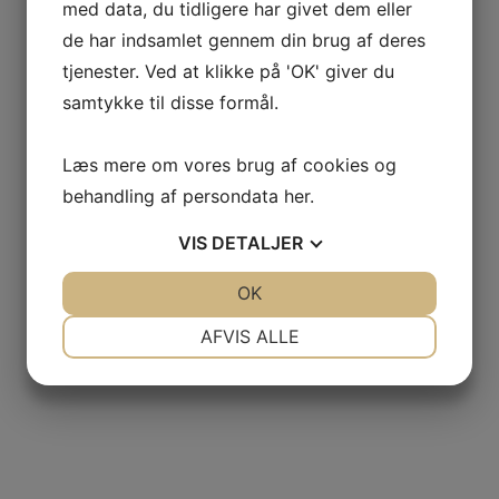
med data, du tidligere har givet dem eller
de har indsamlet gennem din brug af deres
BESKRIVELSE
tjenester. Ved at klikke på 'OK' giver du
samtykke til disse formål.
YDERLIGERE INFORMATION
Læs mere om vores brug af cookies og
SE ANDRE PRODUKTER
behandling af persondata
her
.
VIS
DETALJER
JA
NEJ
OK
JA
NEJ
Champagne Blanc de Blancs Brut, Grande Reserve Chardonnay,
NØDVENDIGE
PRÆFERENCER
Gallimard
AFVIS ALLE
JA
NEJ
JA
NEJ
kr.
400,00
MARKETING
STATISTIK
2016 Chateau Poujeaux, Moulis