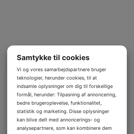
Du får en frisk hvidvin med stor dybde. Langt mere
karakter end normalt fra spanske hvidvine. Lias
Finas er en utrolig stærk vin med en stort
lagringspotentiale, så hvis man er til gammel hvid
Rioja, prøv at give den 10 år eller mere i kælderen.
Alle vinmarker hos Honorio Rubio dyrkes økologisk
Samtykke til cookies
og efter biodynamiske principper.
Vi og vores samarbejdspartnere bruger
teknologier, herunder cookies, til at
TILFØJ TIL KURV
indsamle oplysninger om dig til forskellige
formål, herunder: Tilpasning af annoncering,
SAMMENLIGN VARE
bedre brugeroplevelse, funktionalitet,
statistik og marketing. Disse oplysninger
kan blive delt med annoncerings- og
Kategori:
Vin
Tags:
2017
,
Honorio Rubio
,
Hvidvin
,
Lias Finas
,
Rioja
,
Spanien
,
Viura
analysepartnere, som kan kombinere dem