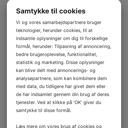
BOURGOGNE
–
Samtykke til cookies
Se andre produkter
ODOUL-
COQUARD
Vi og vores samarbejdspartnere bruger
Tilbud!
BOURGOGNE
teknologier, herunder cookies, til at
–
indsamle oplysninger om dig til forskellige
Tilføj til kurv
Sammenlign vare
SOPHIE
formål, herunder: Tilpasning af annoncering,
CINIER
bedre brugeroplevelse, funktionalitet,
Champagne Extra Brut, Solera, Maurice Grumier
CÔTES
statistik og marketing. Disse oplysninger
DU
kr.
600,00
Den oprindelige pris var:
kan blive delt med annoncerings- og
RHÔNE
kr. 600,00.
kr.
450,00
Den aktuelle pris er:
analysepartnere, som kan kombinere dem
–
kr. 450,00.
AURÉLIEN
med data, du tidligere har givet dem eller
Tilføj til kurv
Sammenlign vare
CHATAGNIER
de har indsamlet gennem din brug af deres
CÔTES
tjenester. Ved at klikke på 'OK' giver du
Tilføj til kurv
Sammenlign vare
DU
samtykke til disse formål.
RHÔNE
Champagne Cuvée de Reserve Brut, Gallimard –
–
magnum
Læs mere om vores brug af cookies og