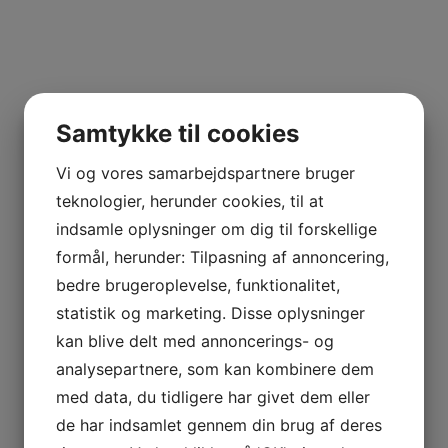
–
MÉNARD-
Pris
GABORIT
CHABLIS
Mindste
Højeste
–
Filter
pris
pris
JÉRÉMY
ARNAUD
Flaskestørrelse
POMEROL
Samtykke til cookies
–
0,75 liter
(6)
PETRUS
Vi og vores samarbejdspartnere bruger
ALSACE
–
teknologier, herunder cookies, til at
AGATHE
indsamle oplysninger om dig til forskellige
BURSIN
Tilføj til kurv
Sammenlign vare
BOURGOGNE
formål, herunder: Tilpasning af annoncering,
–
2021 Morey Saint-Denis, Coquard Loison-Fleurot
bedre brugeroplevelse, funktionalitet,
ODOUL-
COQUARD
statistik og marketing. Disse oplysninger
kr.
625,00
BOURGOGNE
Tilføj til kurv
Sammenlign vare
kan blive delt med annoncerings- og
–
SOPHIE
analysepartnere, som kan kombinere dem
CINIER
med data, du tidligere har givet dem eller
CÔTES
DU
de har indsamlet gennem din brug af deres
RHÔNE
Tilføj til kurv
Sammenlign vare