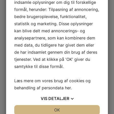
ODOUL-
indsamle oplysninger om dig til forskellige
COQUARD
formål, herunder: Tilpasning af annoncering,
Vis flere
BOURGOGNE
Kurv
bedre brugeroplevelse, funktionalitet,
–
statistik og marketing. Disse oplysninger
SOPHIE
kan blive delt med annoncerings- og
Ingen varer i kurven.
CINIER
analysepartnere, som kan kombinere dem
CÔTES
0
kr.
0,00
DU
med data, du tidligere har givet dem eller
0
RHÔNE
de har indsamlet gennem din brug af deres
–
tjenester. Ved at klikke på 'OK' giver du
Interesseret i vin?
AURÉLIEN
samtykke til disse formål.
CHATAGNIER
Skriv dig op til nyheder fra Vintage Only.
CÔTES
Du modtager særtilbud en gang om ugen, information
Læs mere om vores brug af cookies og
DU
om nye vinhuse i sortimentet, samt ekstraordinær
behandling af persondata
her
.
RHÔNE
information hvis der dukker noget op du ikke må gå
–
glip af.
VIS
DETALJER
FAMILLE
DE
JA
NEJ
OK
JA
NEJ