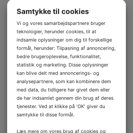
BOURGOGNE
Vis flere
–
Samtykke til cookies
Kurv
ODOUL-
COQUARD
Vi og vores samarbejdspartnere bruger
BOURGOGNE
teknologier, herunder cookies, til at
Ingen varer i kurven.
–
indsamle oplysninger om dig til forskellige
SOPHIE
0
kr.
0,00
formål, herunder: Tilpasning af annoncering,
CINIER
0
bedre brugeroplevelse, funktionalitet,
CÔTES
statistik og marketing. Disse oplysninger
Interesseret i vin?
DU
kan blive delt med annoncerings- og
RHÔNE
Skriv dig op til nyheder fra Vintage Only.
analysepartnere, som kan kombinere dem
–
Du modtager særtilbud en gang om ugen, information
AURÉLIEN
med data, du tidligere har givet dem eller
om nye vinhuse i sortimentet, samt ekstraordinær
CHATAGNIER
de har indsamlet gennem din brug af deres
information hvis der dukker noget op du ikke må gå
CÔTES
tjenester. Ved at klikke på 'OK' giver du
glip af.
DU
samtykke til disse formål.
RHÔNE
–
Tilmeld
Læs mere om vores brug af cookies og