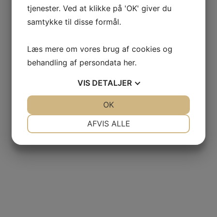
Rødvin
(20)
tjenester. Ved at klikke på 'OK' giver du
samtykke til disse formål.
Land
Læs mere om vores brug af cookies og
behandling af persondata
her
.
VIS
DETALJER
JA
NEJ
OK
JA
NEJ
NØDVENDIGE
PRÆFERENCER
AFVIS ALLE
Distrikt
JA
NEJ
JA
NEJ
MARKETING
STATISTIK