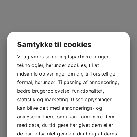
2019 La Chapelle de la
kr.
700,00
Mission Haut-Brion,
Chateau La Mission
Haut-Brion, Pessac-
Leognan
kr.
650,00
Samtykke til cookies
Vi og vores samarbejdspartnere bruger
1
2
teknologier, herunder cookies, til at
indsamle oplysninger om dig til forskellige
formål, herunder: Tilpasning af annoncering,
bedre brugeroplevelse, funktionalitet,
statistik og marketing. Disse oplysninger
kan blive delt med annoncerings- og
analysepartnere, som kan kombinere dem
Type
med data, du tidligere har givet dem eller
de har indsamlet gennem din brug af deres