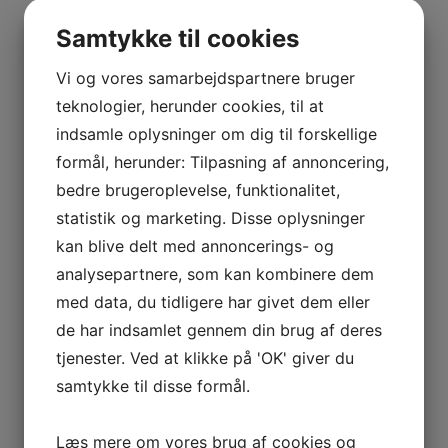
BOURGOGNE
Lastudioicon-b-facebook
Lastudioicon-b-instagram
–
Linkedin
Samtykke til cookies
ODOUL-
Indtast for at starte søgningen
COQUARD
Vi og vores samarbejdspartnere bruger
BOURGOGNE
teknologier, herunder cookies, til at
–
indsamle oplysninger om dig til forskellige
SOPHIE
formål, herunder: Tilpasning af annoncering,
Vis flere
CINIER
Kurv
bedre brugeroplevelse, funktionalitet,
CÔTES
statistik og marketing. Disse oplysninger
DU
kan blive delt med annoncerings- og
Ingen varer i kurven.
RHÔNE
analysepartnere, som kan kombinere dem
–
0
kr.
0,00
AURÉLIEN
med data, du tidligere har givet dem eller
0
CHATAGNIER
de har indsamlet gennem din brug af deres
CÔTES
tjenester. Ved at klikke på 'OK' giver du
Interesseret i vin?
DU
samtykke til disse formål.
RHÔNE
Skriv dig op til nyheder fra Vintage Only.
–
Du modtager særtilbud en gang om ugen, information
Læs mere om vores brug af cookies og