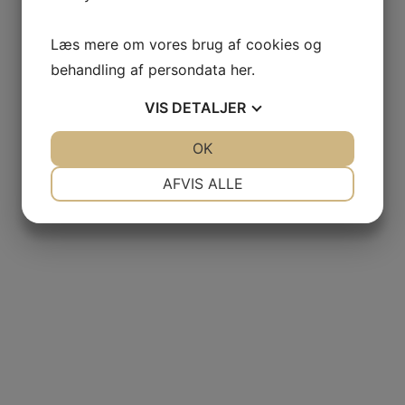
Læs mere om vores brug af cookies og
behandling af persondata
her
.
VIS
DETALJER
JA
NEJ
OK
JA
NEJ
NØDVENDIGE
PRÆFERENCER
AFVIS ALLE
JA
NEJ
JA
NEJ
MARKETING
STATISTIK