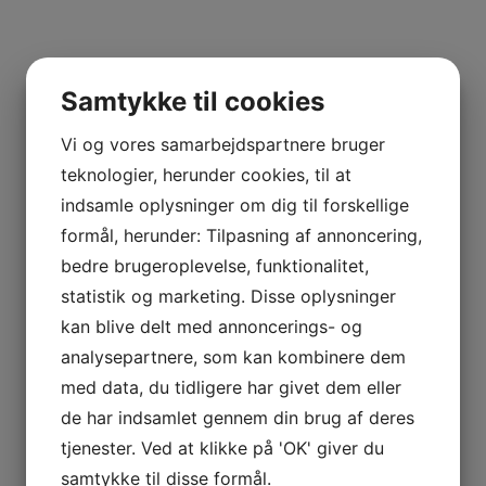
2003
Samtykke til cookies
Douro
Vi og vores samarbejdspartnere bruger
Touriga Nacional
teknologier, herunder cookies, til at
indsamle oplysninger om dig til forskellige
0,75 liter
formål, herunder: Tilpasning af annoncering,
bedre brugeroplevelse, funktionalitet,
Portugal
statistik og marketing. Disse oplysninger
kan blive delt med annoncerings- og
Smith Woodhouse
analysepartnere, som kan kombinere dem
Søde vine – forstærkede vine
med data, du tidligere har givet dem eller
de har indsamlet gennem din brug af deres
tjenester. Ved at klikke på 'OK' giver du
samtykke til disse formål.