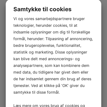
BOURGOGNE
2003 Meursault 1. Cru, Les Perrieres, Collection
–
Bellenum, Roche de Bellene
Samtykke til cookies
ODOUL-
kr.
1.100,00
COQUARD
Vi og vores samarbejdspartnere bruger
BOURGOGNE
teknologier, herunder cookies, til at
Collection Bellenum vinene stammer fra
–
indsamle oplysninger om dig til forskellige
producenter som Nicolas Potel har fundet særligt
SOPHIE
gode, og dermed udvalgt og købt ind til lagring i
formål, herunder: Tilpasning af annoncering,
CINIER
egen kælder for senere at sælge dem under sin
bedre brugeroplevelse, funktionalitet,
CÔTES
egen label “Roche de Bellene”. Vinene er købt på
statistik og marketing. Disse oplysninger
DU
flaske hus de udvalgte producenter, de
kan blive delt med annoncerings- og
RHÔNE
kontrolleres, omproppes og får kapsel og
analysepartnere, som kan kombinere dem
–
etikette på kort før salg.
AURÉLIEN
med data, du tidligere har givet dem eller
CHATAGNIER
2003 Perrieres stammer fra en af ikonerne i
de har indsamlet gennem din brug af deres
CÔTES
Meursault der selv lagrer sine vine i mange år før
tjenester. Ved at klikke på 'OK' giver du
DU
de frigives til salg første gang.
samtykke til disse formål.
RHÔNE
Tilføj til kurv
Sammenlign vare
–
Læs mere om vores brug af cookies og