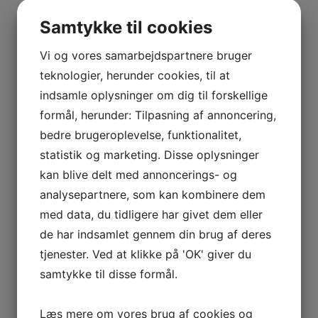
BOURGOGNE
–
Samtykke til cookies
2017 Taylor’s, Vintage Port
ODOUL-
COQUARD
Vi og vores samarbejdspartnere bruger
kr.
700,00
BOURGOGNE
teknologier, herunder cookies, til at
Tilføj til kurv
Sammenlign vare
–
indsamle oplysninger om dig til forskellige
SOPHIE
formål, herunder: Tilpasning af annoncering,
CINIER
Kælderliste
bedre brugeroplevelse, funktionalitet,
CÔTES
statistik og marketing. Disse oplysninger
DU
Tilføj til kurv
Sammenlign vare
kan blive delt med annoncerings- og
RHÔNE
analysepartnere, som kan kombinere dem
1985 Fonseca’s Vintage Port, Fonseca
–
AURÉLIEN
med data, du tidligere har givet dem eller
kr.
975,00
CHATAGNIER
de har indsamlet gennem din brug af deres
Tilføj til kurv
Sammenlign vare
CÔTES
tjenester. Ved at klikke på 'OK' giver du
DU
samtykke til disse formål.
RHÔNE
–
VINTAGE ONLY
Læs mere om vores brug af cookies og