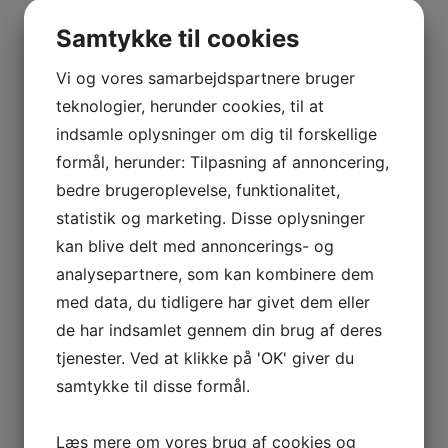
BOURGOGNE
Tilbud!
–
Samtykke til cookies
ODOUL-
Tilføj til kurv
Sammenlign vare
COQUARD
Vi og vores samarbejdspartnere bruger
BOURGOGNE
teknologier, herunder cookies, til at
Champagne Extra Brut, Solera, Maurice Grumier
–
indsamle oplysninger om dig til forskellige
SOPHIE
kr.
600,00
Den oprindelige pris var:
formål, herunder: Tilpasning af annoncering,
CINIER
kr. 600,00.
kr.
450,00
Den aktuelle pris er:
bedre brugeroplevelse, funktionalitet,
CÔTES
kr. 450,00.
statistik og marketing. Disse oplysninger
DU
Tilføj til kurv
Sammenlign vare
kan blive delt med annoncerings- og
RHÔNE
analysepartnere, som kan kombinere dem
–
Tilføj til kurv
Sammenlign vare
AURÉLIEN
med data, du tidligere har givet dem eller
CHATAGNIER
2016 Chateau Poujeaux, Moulis
de har indsamlet gennem din brug af deres
CÔTES
tjenester. Ved at klikke på 'OK' giver du
kr.
315,00
DU
samtykke til disse formål.
Tilføj til kurv
Sammenlign vare
RHÔNE
–
Læs mere om vores brug af cookies og