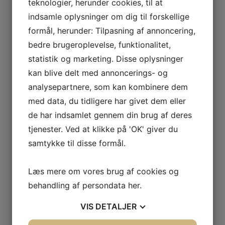
teknologier, herunder cookies, til at
 VETOIS
indsamle oplysninger om dig til forskellige
formål, herunder: Tilpasning af annoncering,
bedre brugeroplevelse, funktionalitet,
statistik og marketing. Disse oplysninger
kan blive delt med annoncerings- og
analysepartnere, som kan kombinere dem
med data, du tidligere har givet dem eller
AGNIER
de har indsamlet gennem din brug af deres
L FRANCE
tjenester. Ved at klikke på 'OK' giver du
samtykke til disse formål.
AITAREN
R WINES
Læs mere om vores brug af cookies og
d
behandling af persondata
her
.
VIS
DETALJER
AL