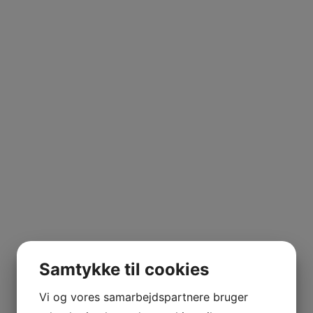
UILA
ERRANO
,
Frankrig
,
Kælderliste
,
Mongeard Mugneret
,
Pinot Noir
,
Rø
Samtykke til cookies
NE MARIE
Vi og vores samarbejdspartnere bruger