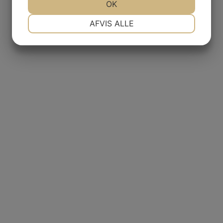
JA
NEJ
OK
JA
NEJ
NØDVENDIGE
PRÆFERENCER
AFVIS ALLE
JA
NEJ
JA
NEJ
m
GAS
MARKETING
STATISTIK
NCIA
– BODEGAS
L AGUILA
AS