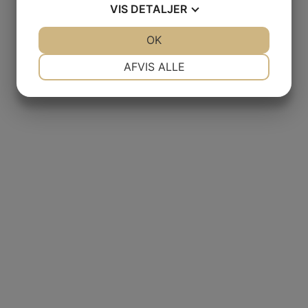
VIS
DETALJER
JA
NEJ
OK
JA
NEJ
NØDVENDIGE
PRÆFERENCER
GAS
AFVIS ALLE
JA
NEJ
JA
NEJ
e
MARKETING
STATISTIK
NCIA
– BODEGAS
L AGUILA
AS
donnay, Gallimard