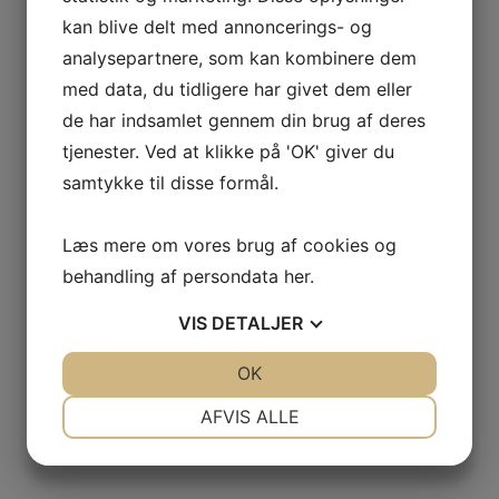
 VETOIS
kan blive delt med annoncerings- og
analysepartnere, som kan kombinere dem
med data, du tidligere har givet dem eller
de har indsamlet gennem din brug af deres
tjenester. Ved at klikke på 'OK' giver du
samtykke til disse formål.
AGNIER
Læs mere om vores brug af cookies og
L FRANCE
behandling af persondata
her
.
VIS
DETALJER
AITAREN
R WINES
JA
NEJ
OK
JA
NEJ
NØDVENDIGE
PRÆFERENCER
AFVIS ALLE
JA
NEJ
JA
NEJ
MARKETING
STATISTIK
AL