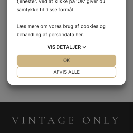
Cuvée Amphoressence,
tjenester. Ved at klikke på 'OK' giver du
Champagne Cuvée de
Gallimard
Reserve Brut, Gallimard
samtykke til disse formål.
– magnum
kr.
550,00
Læs mere om vores brug af cookies og
kr.
695,00
behandling af persondata
her
.
VIS
DETALJER
JA
NEJ
OK
JA
NEJ
NØDVENDIGE
PRÆFERENCER
AFVIS ALLE
JA
NEJ
JA
NEJ
1
2
MARKETING
STATISTIK
VINTAGE ONLY