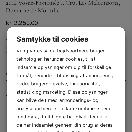
2014 Vosne-Romanée 1. Cru, Les Malconsorts,
Domaine de Montille
kr.
2.250,00
Samtykke til cookies
Kategori:
Vin
Tags:
1. Cru
,
2014
,
Bourgogne
,
Cote de Nuits
,
Frankrig
,
Malconsorts
,
Vi og vores samarbejdspartnere bruger
Montille
,
Pinot Noir
,
Rødvin
,
Vosne Romanée
teknologier, herunder cookies, til at
indsamle oplysninger om dig til forskellige
YDERLIGERE INFORMATION
formål, herunder: Tilpasning af annoncering,
bedre brugeroplevelse, funktionalitet,
statistik og marketing. Disse oplysninger
SE ANDRE PRODUKTER
kan blive delt med annoncerings- og
analysepartnere, som kan kombinere dem
med data, du tidligere har givet dem eller
de har indsamlet gennem din brug af deres
Champagne Brut Nature,