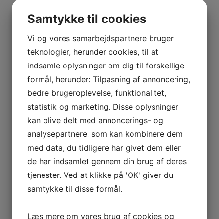
BOURGOGNE
–
Distrikt
Bourgogne
Samtykke til cookies
ODOUL-
COQUARD
Vi og vores samarbejdspartnere bruger
Drue
Chardonnay
BOURGOGNE
teknologier, herunder cookies, til at
–
indsamle oplysninger om dig til forskellige
SOPHIE
Flaskestørrelse
1,5 liter
formål, herunder: Tilpasning af annoncering,
CINIER
bedre brugeroplevelse, funktionalitet,
CÔTES
Land
Frankrig
statistik og marketing. Disse oplysninger
DU
kan blive delt med annoncerings- og
RHÔNE
analysepartnere, som kan kombinere dem
–
Producent
Jeremy Arnaud
AURÉLIEN
med data, du tidligere har givet dem eller
CHATAGNIER
de har indsamlet gennem din brug af deres
Kommune
Chablis
CÔTES
tjenester. Ved at klikke på 'OK' giver du
DU
samtykke til disse formål.
Type
Hvidvin
RHÔNE
–
Læs mere om vores brug af cookies og