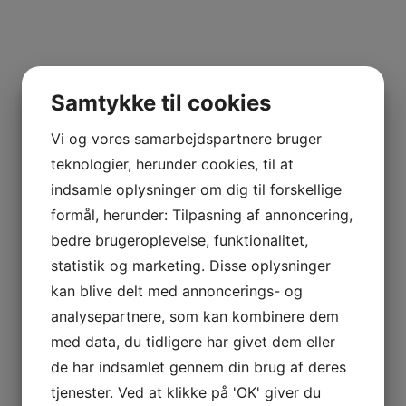
2022 Chablis, Sous le
Parc, Jérémy Arnaud
Samtykke til cookies
2022 Chablis, Vallée
Clabory, Jérémy Arnaud
Vi og vores samarbejdspartnere bruger
kr.
365,00
teknologier, herunder cookies, til at
kr.
355,00
indsamle oplysninger om dig til forskellige
formål, herunder: Tilpasning af annoncering,
bedre brugeroplevelse, funktionalitet,
statistik og marketing. Disse oplysninger
kan blive delt med annoncerings- og
analysepartnere, som kan kombinere dem
2023 Chablis, Sous le
Parc, Jérémy Arnaud
med data, du tidligere har givet dem eller
2023 Chablis, Vallée
Clabory, Jérémy Arnaud
de har indsamlet gennem din brug af deres
kr.
375,00
tjenester. Ved at klikke på 'OK' giver du