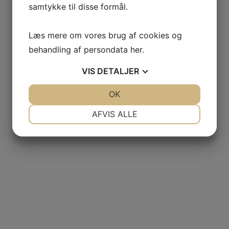
kr.
365,00
samtykke til disse formål.
Læs mere om vores brug af cookies og
behandling af persondata
her
.
Tilbud!
VIS
DETALJER
JA
NEJ
OK
JA
NEJ
2023 Chablis, Charmoy,
Jérémy Arnaud
NØDVENDIGE
PRÆFERENCER
AFVIS ALLE
2022 Bourgogne Blanc,
Les Veuillots, Ovoide,
JA
NEJ
JA
NEJ
Jérémy Arnaud –
kr.
395,00
Magnum
MARKETING
STATISTIK
kr.
650,00
kr.
500,00
Tilbud!
Tilbud!