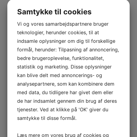
BOURGOGNE
–
Samtykke til cookies
ODOUL-
Distrikt
Bourgogne
COQUARD
Vi og vores samarbejdspartnere bruger
BOURGOGNE
teknologier, herunder cookies, til at
Drue
Chardonnay
–
indsamle oplysninger om dig til forskellige
SOPHIE
formål, herunder: Tilpasning af annoncering,
Flaskestørrelse
0,75 liter
CINIER
bedre brugeroplevelse, funktionalitet,
CÔTES
statistik og marketing. Disse oplysninger
DU
Land
Frankrig
kan blive delt med annoncerings- og
RHÔNE
analysepartnere, som kan kombinere dem
–
Producent
Jeremy Arnaud
AURÉLIEN
med data, du tidligere har givet dem eller
CHATAGNIER
de har indsamlet gennem din brug af deres
CÔTES
Kommune
Chablis
tjenester. Ved at klikke på 'OK' giver du
DU
samtykke til disse formål.
RHÔNE
Type
Hvidvin
–
Læs mere om vores brug af cookies og