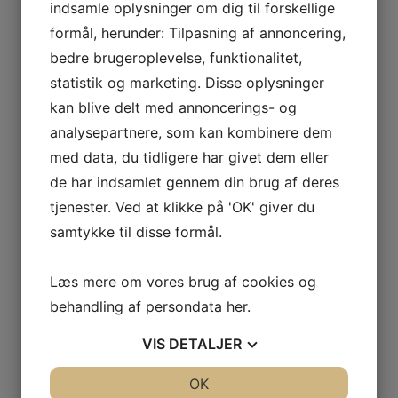
ODOUL-
indsamle oplysninger om dig til forskellige
Distrikt
Bourgogne
COQUARD
formål, herunder: Tilpasning af annoncering,
BOURGOGNE
bedre brugeroplevelse, funktionalitet,
Drue
Chardonnay
–
statistik og marketing. Disse oplysninger
SOPHIE
kan blive delt med annoncerings- og
CINIER
Flaskestørrelse
0,75 liter
analysepartnere, som kan kombinere dem
CÔTES
DU
med data, du tidligere har givet dem eller
Land
Frankrig
RHÔNE
de har indsamlet gennem din brug af deres
–
tjenester. Ved at klikke på 'OK' giver du
AURÉLIEN
Producent
Jeremy Arnaud
samtykke til disse formål.
CHATAGNIER
CÔTES
Kommune
Chablis
Læs mere om vores brug af cookies og
DU
behandling af persondata
her
.
RHÔNE
–
Type
Hvidvin
VIS
DETALJER
FAMILLE
DE
JA
NEJ
OK
JA
NEJ
Se andre produkter