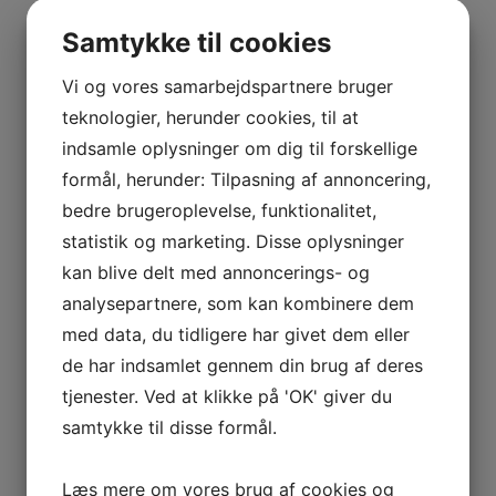
BOURGOGNE
Kurv
–
Samtykke til cookies
ODOUL-
COQUARD
Ingen varer i kurven.
Vi og vores samarbejdspartnere bruger
BOURGOGNE
teknologier, herunder cookies, til at
0
kr.
0,00
–
indsamle oplysninger om dig til forskellige
0
SOPHIE
formål, herunder: Tilpasning af annoncering,
CINIER
Interesseret i vin?
bedre brugeroplevelse, funktionalitet,
CÔTES
statistik og marketing. Disse oplysninger
DU
Skriv dig op til nyheder fra Vintage Only.
kan blive delt med annoncerings- og
RHÔNE
Du modtager særtilbud en gang om ugen, information
analysepartnere, som kan kombinere dem
–
om nye vinhuse i sortimentet, samt ekstraordinær
AURÉLIEN
med data, du tidligere har givet dem eller
information hvis der dukker noget op du ikke må gå
CHATAGNIER
de har indsamlet gennem din brug af deres
glip af.
CÔTES
tjenester. Ved at klikke på 'OK' giver du
DU
samtykke til disse formål.
RHÔNE
Tilmeld
–
Læs mere om vores brug af cookies og