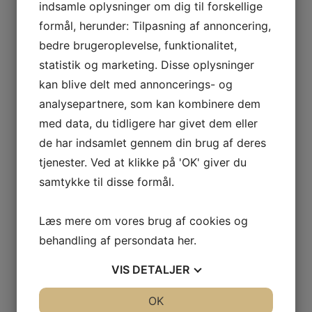
ODOUL-
indsamle oplysninger om dig til forskellige
COQUARD
formål, herunder: Tilpasning af annoncering,
BOURGOGNE
Ingen varer i kurven.
bedre brugeroplevelse, funktionalitet,
–
statistik og marketing. Disse oplysninger
SOPHIE
0
kr.
0,00
kan blive delt med annoncerings- og
CINIER
0
analysepartnere, som kan kombinere dem
CÔTES
Interesseret i vin?
DU
med data, du tidligere har givet dem eller
RHÔNE
de har indsamlet gennem din brug af deres
Skriv dig op til nyheder fra Vintage Only.
–
tjenester. Ved at klikke på 'OK' giver du
Du modtager særtilbud en gang om ugen, information
AURÉLIEN
samtykke til disse formål.
om nye vinhuse i sortimentet, samt ekstraordinær
CHATAGNIER
information hvis der dukker noget op du ikke må gå
CÔTES
Læs mere om vores brug af cookies og
glip af.
DU
behandling af persondata
her
.
RHÔNE
–
Tilmeld
VIS
DETALJER
FAMILLE
DE
JA
NEJ
OK
JA
NEJ