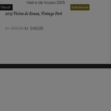
Tilbud!
Kælderliste
2015 Vieira de Sousa, Vintage Port
Cha
Gal
kr.
295,00
kr.
240,00
kr.
Smileyrapport