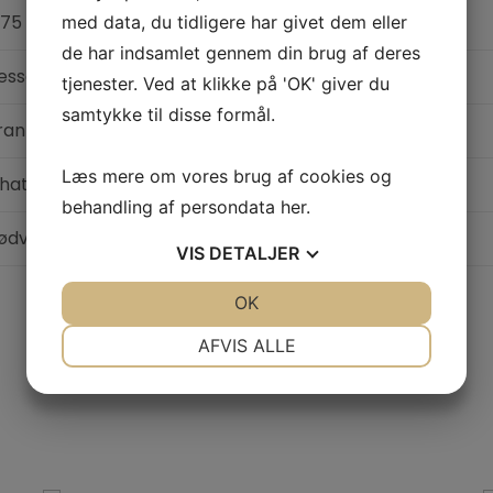
,75 liter
med data, du tidligere har givet dem eller
de har indsamlet gennem din brug af deres
essac Leognan
tjenester. Ved at klikke på 'OK' giver du
samtykke til disse formål.
rankrig
Læs mere om vores brug af cookies og
hateau Haut-Brion
behandling af persondata
her
.
ødvin
VIS
DETALJER
JA
NEJ
OK
JA
NEJ
NØDVENDIGE
PRÆFERENCER
AFVIS ALLE
JA
NEJ
JA
NEJ
MARKETING
STATISTIK