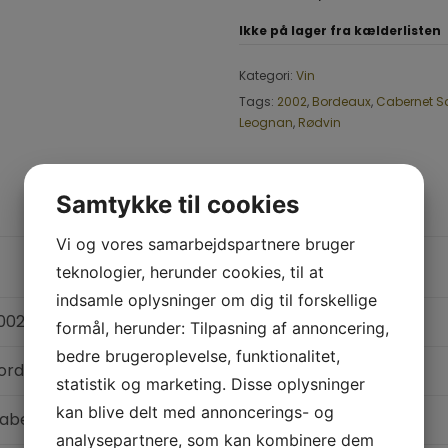
Ikke på lager fra kælderlisten
Kategori:
Vin
Tags:
2002
,
Bordeaux
,
Cabernet S
Leognan
,
Rødvin
Samtykke til cookies
YDERLIGERE INFORMATION
Vi og vores samarbejdspartnere bruger
teknologier, herunder cookies, til at
indsamle oplysninger om dig til forskellige
002
formål, herunder: Tilpasning af annoncering,
bedre brugeroplevelse, funktionalitet,
ordeaux
statistik og marketing. Disse oplysninger
kan blive delt med annoncerings- og
abernet Franc
,
Cabernet Sauvignon
,
Merlot
analysepartnere, som kan kombinere dem