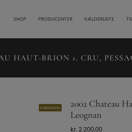
SHOP
PRODUCENTER
KÆLDERLISTE
TI
AU HAUT-BRION 1. CRU, PES
2002 Chateau Hau
Kælderliste
Leognan
kr.
2.200,00