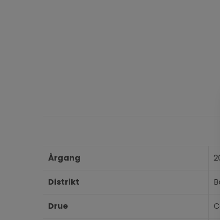
Årgang
2
Distrikt
B
Drue
C