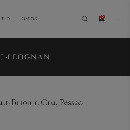
0
LBUD
OM OS
SAC-LEOGNAN
t-Brion 1. Cru, Pessac-