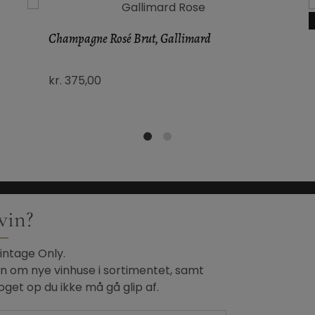
Champagne Rosé Brut, Gallimard
kr.
375,00
1
2
 vin?
VINTAGE ONLY
Vintage Only.
 om nye vinhuse i sortimentet, samt
Handelsbetingelser
Persondatapolitik
Kontakt
get op du ikke må gå glip af.