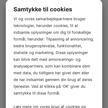
BOURGOGNE
2018 Saint-Jospeh, Rue des Poulies, Famille de Boel
–
Samtykke til cookies
France
ODOUL-
COQUARD
Vi og vores samarbejdspartnere bruger
kr.
250,00
BOURGOGNE
Tilføj til kurv
Sammenlign vare
teknologier, herunder cookies, til at
–
indsamle oplysninger om dig til forskellige
SOPHIE
Tilføj til kurv
Sammenlign vare
formål, herunder: Tilpasning af annoncering,
CINIER
bedre brugeroplevelse, funktionalitet,
2015 Barolo, Bricco Chiesa, Silvio Alessandria,
CÔTES
statistik og marketing. Disse oplysninger
Piemonte
DU
kan blive delt med annoncerings- og
RHÔNE
kr.
400,00
analysepartnere, som kan kombinere dem
–
Tilføj til kurv
Sammenlign vare
AURÉLIEN
med data, du tidligere har givet dem eller
Kælderliste
Tilbud!
CHATAGNIER
de har indsamlet gennem din brug af deres
CÔTES
tjenester. Ved at klikke på 'OK' giver du
Tilføj til kurv
Sammenlign vare
DU
samtykke til disse formål.
RHÔNE
2015 Vieira de Sousa, Vintage Port
–
Læs mere om vores brug af cookies og