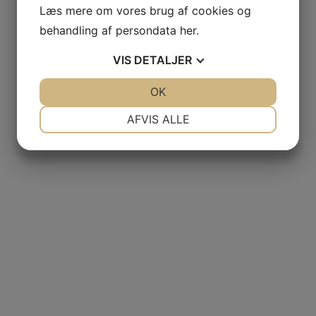
Læs mere om vores brug af cookies og
behandling af persondata
her
.
VIS
DETALJER
GAS
JA
NEJ
OK
JA
NEJ
NØDVENDIGE
PRÆFERENCER
AFVIS ALLE
NCIA
– BODEGAS
JA
NEJ
JA
NEJ
MARKETING
STATISTIK
L AGUILA
AS
ier
,00
Den aktuelle pris er: kr. 325,00.