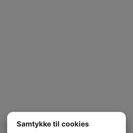
 vinene på det 6 ha. store domaine i den sydlige del af Al
d i kældrene og smagt vinene sammen med sine bedstefor
iske og biodynamiske, hvilket har været en naturlig måde
lket er med til at bevare den høje spændstighed og energi 
n har også lært i både Rhone og i Bourgogne.
aser i ca. 8 dage og lagrer på brugte fade fra Ramonet i 
Samtykke til cookies
e lagres delvist på ståltanke og delvis på gamle foudres a