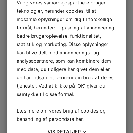
Vi og vores samarbejdspartnere bruger
berg og er en blanding af Riesling, Pinot Gris, Gewurztra
teknologier, herunder cookies, til at
 i princippet er en Edelzwicker i meget høj kvalitet.
indsamle oplysninger om dig til forskellige
har en god volume med en dejlig rensende syre. Dirstelberg
formål, herunder: Tilpasning af annoncering,
bedre brugeroplevelse, funktionalitet,
statistik og marketing. Disse oplysninger
tokke. Den byder på stort duftspektrum, høj volume og 
kan blive delt med annoncerings- og
e syre.
analysepartnere, som kan kombinere dem
iesling fra den kalkholdige jordbund. Det er den højst b
med data, du tidligere har givet dem eller
de har indsamlet gennem din brug af deres
tjenester. Ved at klikke på 'OK' giver du
samtykke til disse formål.
2022
Læs mere om vores brug af cookies og
Alsace
behandling af persondata
her
.
Auxerrois
,
Pinot Blanc
VIS
DETALJER