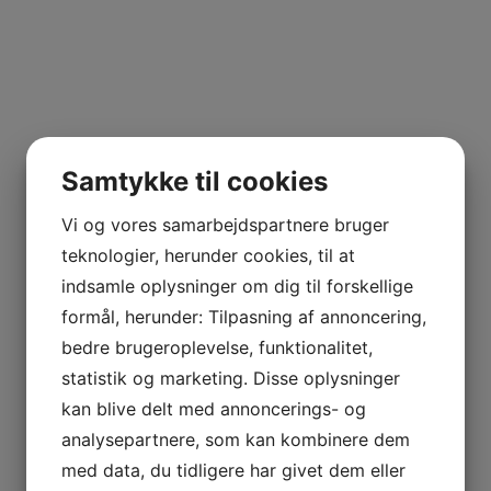
brombær og solbær med florale noter. Kan nydes
som ung ved 16-18 grader, men udvikler sig klart
positivt ved flaskelagring i et par år eller mere.
Samtykke til cookies
TILFØJ TIL KURV
Vi og vores samarbejdspartnere bruger
teknologier, herunder cookies, til at
indsamle oplysninger om dig til forskellige
SAMMENLIGN VARE
formål, herunder: Tilpasning af annoncering,
bedre brugeroplevelse, funktionalitet,
Kategori:
Vin
statistik og marketing. Disse oplysninger
Tags:
2023
,
Altun
,
Rioja
,
Rødvin
,
Spanien
,
Tempranillo
,
Villacardiel
,
kan blive delt med annoncerings- og
Viura
analysepartnere, som kan kombinere dem
med data, du tidligere har givet dem eller
BESKRIVELSE