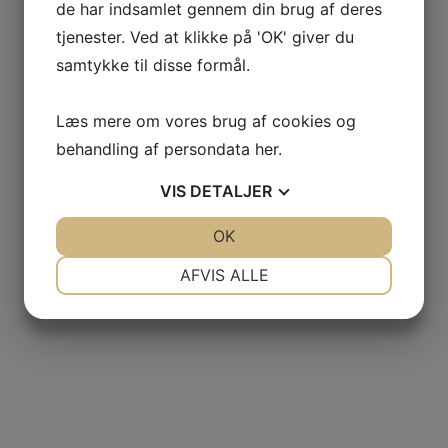
de har indsamlet gennem din brug af deres
tjenester. Ved at klikke på 'OK' giver du
YDERLIGERE INFORMATION
samtykke til disse formål.
SE ANDRE PRODUKTER
Læs mere om vores brug af cookies og
behandling af persondata
her
.
VIS
DETALJER
Champagne Blanc de Blancs Brut, Grande Reserve Chardonnay,
JA
NEJ
OK
JA
NEJ
Gallimard
NØDVENDIGE
PRÆFERENCER
AFVIS ALLE
kr.
400,00
JA
NEJ
JA
NEJ
MARKETING
STATISTIK
2017 Lias Finas Blanco, Honorio Rubio, Rioja