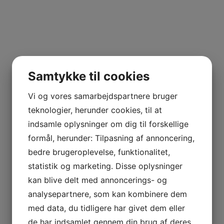
a egne marker dyrket over og under appellationen for Pou
 VETOIS
uvée der udvælges efter utallige smagninger af alle fade
 hæver sig markant over de andre, så sker det at hun tapp
Samtykke til cookies
Vi og vores samarbejdspartnere bruger
AGNIER
teknologier, herunder cookies, til at
L FRANCE
indsamle oplysninger om dig til forskellige
formål, herunder: Tilpasning af annoncering,
AITAREN
bedre brugeroplevelse, funktionalitet,
R WINES
statistik og marketing. Disse oplysninger
kan blive delt med annoncerings- og
analysepartnere, som kan kombinere dem
med data, du tidligere har givet dem eller
de har indsamlet gennem din brug af deres
AL