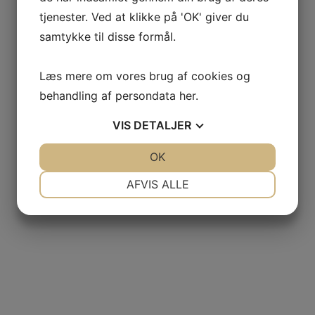
tjenester. Ved at klikke på 'OK' giver du
samtykke til disse formål.
GAS
Læs mere om vores brug af cookies og
behandling af persondata
her
.
NCIA
VIS
DETALJER
– BODEGAS
JA
NEJ
OK
JA
NEJ
L AGUILA
NØDVENDIGE
PRÆFERENCER
AFVIS ALLE
JA
NEJ
JA
NEJ
AS
MARKETING
STATISTIK