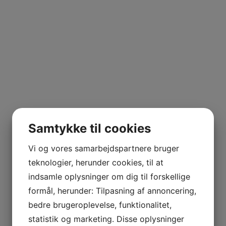
Dames Huguettes, Sylvain Cathiard
kr.
750,00
Kategori:
Vin
Tags:
2021
,
Bourgogne
,
Cote de Nuits
,
Frankrig
,
Pinot Noir
,
Rødvin
,
Sylvain Cathiard
,
Vosne Romanée
YDERLIGERE INFORMATION
Samtykke til cookies
Vi og vores samarbejdspartnere bruger
SE ANDRE PRODUKTER
teknologier, herunder cookies, til at
indsamle oplysninger om dig til forskellige
formål, herunder: Tilpasning af annoncering,
bedre brugeroplevelse, funktionalitet,
Champagne Extra Brut, Cuvée Quintessence, Gallimard
statistik og marketing. Disse oplysninger