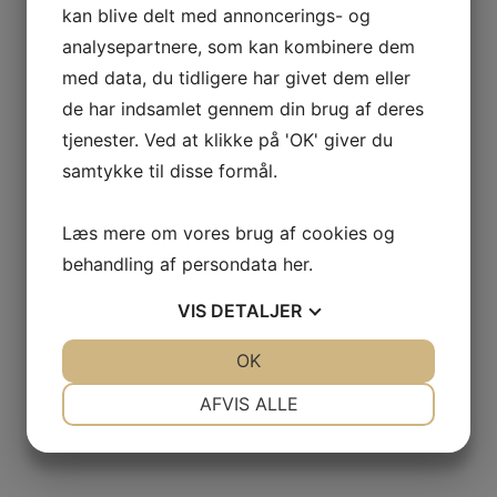
kan blive delt med annoncerings- og
kr.
475,00
analysepartnere, som kan kombinere dem
med data, du tidligere har givet dem eller
de har indsamlet gennem din brug af deres
Champagne Brut Nature, Cuvée Amphoressence, Gallimard
tjenester. Ved at klikke på 'OK' giver du
samtykke til disse formål.
kr.
550,00
Læs mere om vores brug af cookies og
behandling af persondata
her
.
2019 Aleph, Famille de Boel France, Cotes du Rhône Villages
VIS
DETALJER
JA
NEJ
OK
JA
NEJ
kr.
170,00
NØDVENDIGE
PRÆFERENCER
AFVIS ALLE
JA
NEJ
JA
NEJ
MARKETING
STATISTIK
2014 Chateau Latour a Pomerol, Pomerol