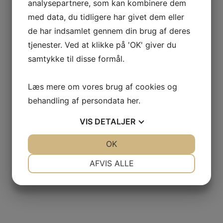
analysepartnere, som kan kombinere dem
med data, du tidligere har givet dem eller
de har indsamlet gennem din brug af deres
tjenester. Ved at klikke på 'OK' giver du
GAS
samtykke til disse formål.
NCIA
Læs mere om vores brug af cookies og
– BODEGAS
behandling af persondata
her
.
VIS
DETALJER
L AGUILA
JA
NEJ
OK
JA
NEJ
AS
NØDVENDIGE
PRÆFERENCER
AFVIS ALLE
JA
NEJ
JA
NEJ
MARKETING
STATISTIK