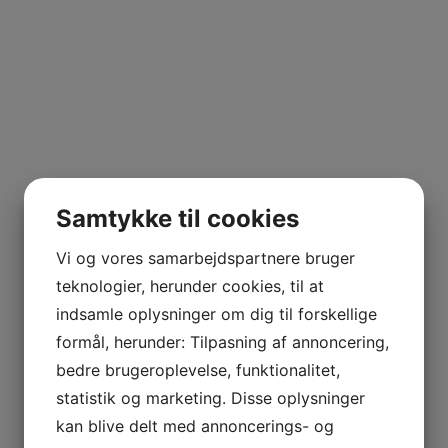
 VETOIS
helt som i Sancerre men også en smule rødvin på Gamay. 
ydelige forskelligheder.
ndre, men giver dig meget for pengene. Helt klart et omr
ængere tid på domainet, hvilket giver en mere fyldig smag
kan nyde mere tilbagelænet.
n forstår at håndtere det korrekt.
Samtykke til cookies
AGNIER
L FRANCE
Vi og vores samarbejdspartnere bruger
teknologier, herunder cookies, til at
AITAREN
indsamle oplysninger om dig til forskellige
R WINES
formål, herunder: Tilpasning af annoncering,
bedre brugeroplevelse, funktionalitet,
statistik og marketing. Disse oplysninger
kan blive delt med annoncerings- og
AL