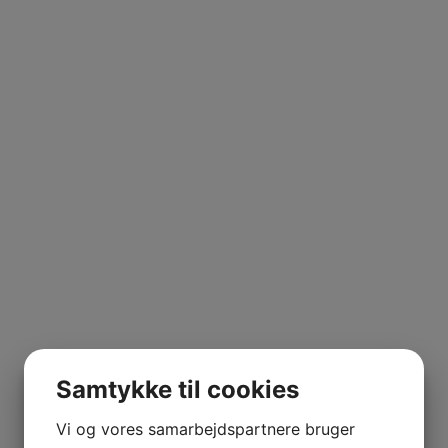
UILA
Frankrig
,
Kælderliste
,
Mongeard Mugneret
,
Pinot Noir
,
Rød
ERRANO
Samtykke til cookies
NE MARIE
Vi og vores samarbejdspartnere bruger