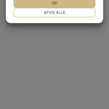
JA
NEJ
OK
JA
NEJ
NØDVENDIGE
PRÆFERENCER
AFVIS ALLE
JA
NEJ
JA
NEJ
GAS
MARKETING
STATISTIK
NCIA
– BODEGAS
L AGUILA
AS