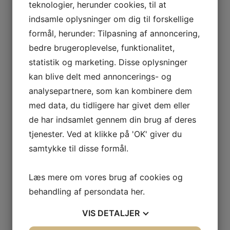
teknologier, herunder cookies, til at
 VETOIS
indsamle oplysninger om dig til forskellige
formål, herunder: Tilpasning af annoncering,
bedre brugeroplevelse, funktionalitet,
statistik og marketing. Disse oplysninger
kan blive delt med annoncerings- og
analysepartnere, som kan kombinere dem
med data, du tidligere har givet dem eller
AGNIER
de har indsamlet gennem din brug af deres
L FRANCE
tjenester. Ved at klikke på 'OK' giver du
samtykke til disse formål.
AITAREN
R WINES
d
Læs mere om vores brug af cookies og
behandling af persondata
her
.
VIS
DETALJER
AL