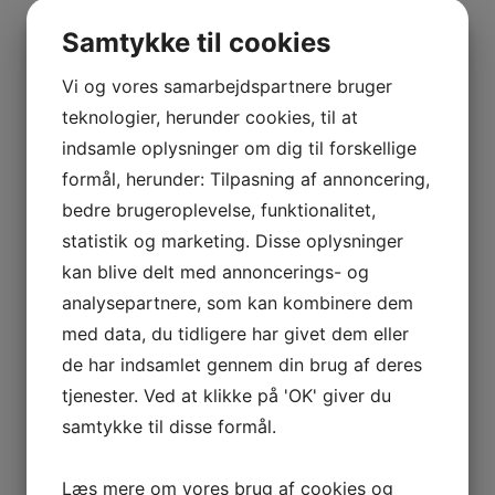
Vis flere
BOURGOGNE
Kurv
–
Samtykke til cookies
ODOUL-
COQUARD
Vi og vores samarbejdspartnere bruger
Ingen varer i kurven.
BOURGOGNE
teknologier, herunder cookies, til at
–
0
kr.
0,00
indsamle oplysninger om dig til forskellige
SOPHIE
0
formål, herunder: Tilpasning af annoncering,
CINIER
bedre brugeroplevelse, funktionalitet,
Interesseret i vin?
CÔTES
statistik og marketing. Disse oplysninger
DU
Skriv dig op til nyheder fra Vintage Only.
kan blive delt med annoncerings- og
RHÔNE
Du modtager særtilbud en gang om ugen, information
analysepartnere, som kan kombinere dem
–
om nye vinhuse i sortimentet, samt ekstraordinær
AURÉLIEN
med data, du tidligere har givet dem eller
information hvis der dukker noget op du ikke må gå
CHATAGNIER
de har indsamlet gennem din brug af deres
glip af.
CÔTES
tjenester. Ved at klikke på 'OK' giver du
DU
samtykke til disse formål.
RHÔNE
Tilmeld
–
Læs mere om vores brug af cookies og