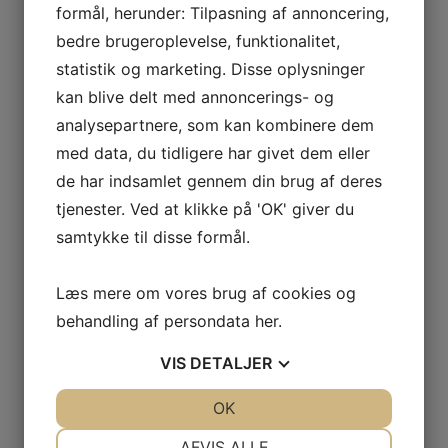
 de Lalande
formål, herunder: Tilpasning af annoncering,
 VETOIS
bedre brugeroplevelse, funktionalitet,
statistik og marketing. Disse oplysninger
kan blive delt med annoncerings- og
analysepartnere, som kan kombinere dem
med data, du tidligere har givet dem eller
de har indsamlet gennem din brug af deres
tjenester. Ved at klikke på 'OK' giver du
AGNIER
samtykke til disse formål.
L FRANCE
Læs mere om vores brug af cookies og
AITAREN
R WINES
behandling af persondata
her
.
VIS
DETALJER
JA
NEJ
OK
JA
NEJ
m
NØDVENDIGE
PRÆFERENCER
AL
AFVIS ALLE