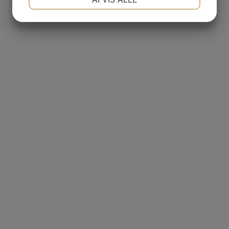
JA
NEJ
JA
NEJ
MARKETING
STATISTIK
GAS
NCIA
,00
Den aktuelle pris er: kr. 240,00.
– BODEGAS
L AGUILA
AS