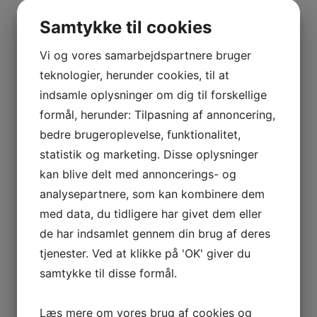
BOURGOGNE
–
Samtykke til cookies
ODOUL-
Vis flere
COQUARD
Vi og vores samarbejdspartnere bruger
Kurv
BOURGOGNE
teknologier, herunder cookies, til at
–
indsamle oplysninger om dig til forskellige
SOPHIE
Ingen varer i kurven.
formål, herunder: Tilpasning af annoncering,
CINIER
bedre brugeroplevelse, funktionalitet,
0
kr.
0,00
CÔTES
statistik og marketing. Disse oplysninger
0
DU
kan blive delt med annoncerings- og
RHÔNE
Interesseret i vin?
analysepartnere, som kan kombinere dem
–
AURÉLIEN
med data, du tidligere har givet dem eller
Skriv dig op til nyheder fra Vintage Only.
CHATAGNIER
de har indsamlet gennem din brug af deres
Du modtager særtilbud en gang om ugen, information
CÔTES
tjenester. Ved at klikke på 'OK' giver du
om nye vinhuse i sortimentet, samt ekstraordinær
DU
samtykke til disse formål.
information hvis der dukker noget op du ikke må gå
RHÔNE
glip af.
–
Læs mere om vores brug af cookies og