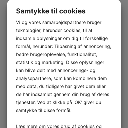
BOURGOGNE
–
Samtykke til cookies
ODOUL-
COQUARD
Vi og vores samarbejdspartnere bruger
BOURGOGNE
teknologier, herunder cookies, til at
–
indsamle oplysninger om dig til forskellige
SOPHIE
formål, herunder: Tilpasning af annoncering,
CINIER
bedre brugeroplevelse, funktionalitet,
CÔTES
statistik og marketing. Disse oplysninger
DU
kan blive delt med annoncerings- og
RHÔNE
analysepartnere, som kan kombinere dem
–
AURÉLIEN
med data, du tidligere har givet dem eller
CHATAGNIER
de har indsamlet gennem din brug af deres
CÔTES
tjenester. Ved at klikke på 'OK' giver du
DU
samtykke til disse formål.
RHÔNE
–
Læs mere om vores brug af cookies og