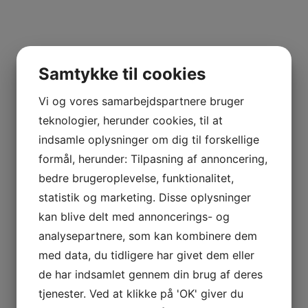
Samtykke til cookies
TILFØJ TIL KURV
Vi og vores samarbejdspartnere bruger
SAMMENLIGN VARE
teknologier, herunder cookies, til at
indsamle oplysninger om dig til forskellige
formål, herunder: Tilpasning af annoncering,
Kategori:
Vin
Tags:
2022
,
Altun
,
Everest
,
Rioja
,
Rødvin
,
Spanien
,
Tempranillo
,
Viura
bedre brugeroplevelse, funktionalitet,
statistik og marketing. Disse oplysninger
kan blive delt med annoncerings- og
BESKRIVELSE
analysepartnere, som kan kombinere dem
med data, du tidligere har givet dem eller
YDERLIGERE INFORMATION
de har indsamlet gennem din brug af deres
tjenester. Ved at klikke på 'OK' giver du