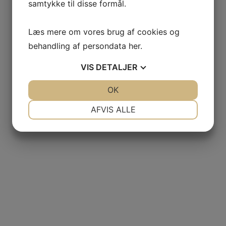
SE ANDRE PRODUKTER
samtykke til disse formål.
Læs mere om vores brug af cookies og
behandling af persondata
her
.
Champagne Brut Nature, Cuvée Amphoressence, Gallimard
VIS
DETALJER
JA
NEJ
OK
JA
NEJ
kr.
550,00
NØDVENDIGE
PRÆFERENCER
AFVIS ALLE
JA
NEJ
JA
NEJ
2016 Chateau Poujeaux, Moulis
MARKETING
STATISTIK
kr.
315,00
Tilbud!
Kælderliste
2015 Vieira de Sousa, Vintage Port