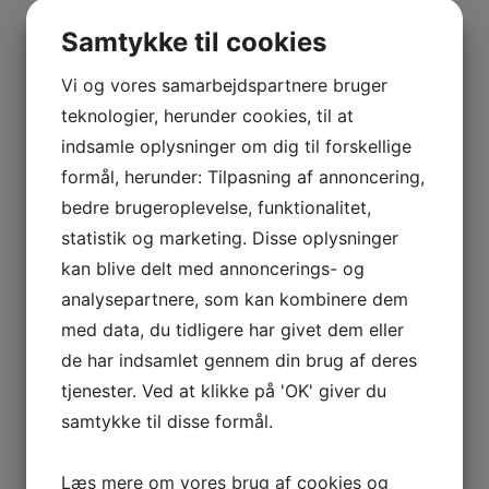
BOURGOGNE
Drue
Graciano
,
Tempranillo
,
Viura
–
Samtykke til cookies
ODOUL-
COQUARD
Vi og vores samarbejdspartnere bruger
Producent
Oxer Wines
BOURGOGNE
teknologier, herunder cookies, til at
–
indsamle oplysninger om dig til forskellige
Distrikt
Rioja
SOPHIE
formål, herunder: Tilpasning af annoncering,
CINIER
bedre brugeroplevelse, funktionalitet,
CÔTES
Flaskestørrelse
0,75 liter
statistik og marketing. Disse oplysninger
DU
kan blive delt med annoncerings- og
RHÔNE
Type
Rødvin
analysepartnere, som kan kombinere dem
–
AURÉLIEN
med data, du tidligere har givet dem eller
CHATAGNIER
Se andre produkter
de har indsamlet gennem din brug af deres
CÔTES
tjenester. Ved at klikke på 'OK' giver du
DU
samtykke til disse formål.
RHÔNE
Tilføj til kurv
Sammenlign vare
–
Læs mere om vores brug af cookies og