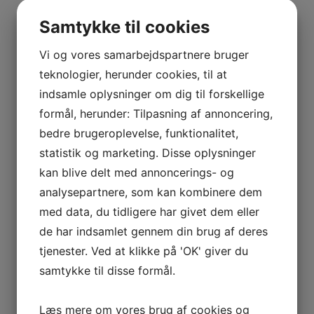
BOURGOGNE
Indtast for at starte søgningen
–
Samtykke til cookies
ODOUL-
COQUARD
Vi og vores samarbejdspartnere bruger
BOURGOGNE
Vis flere
teknologier, herunder cookies, til at
–
Kurv
indsamle oplysninger om dig til forskellige
SOPHIE
formål, herunder: Tilpasning af annoncering,
CINIER
Ingen varer i kurven.
bedre brugeroplevelse, funktionalitet,
CÔTES
statistik og marketing. Disse oplysninger
DU
0
kr.
0,00
kan blive delt med annoncerings- og
RHÔNE
0
analysepartnere, som kan kombinere dem
–
Interesseret i vin?
AURÉLIEN
med data, du tidligere har givet dem eller
CHATAGNIER
de har indsamlet gennem din brug af deres
Skriv dig op til nyheder fra Vintage Only.
CÔTES
tjenester. Ved at klikke på 'OK' giver du
Du modtager særtilbud en gang om ugen, information
DU
samtykke til disse formål.
om nye vinhuse i sortimentet, samt ekstraordinær
RHÔNE
information hvis der dukker noget op du ikke må gå
–
Læs mere om vores brug af cookies og