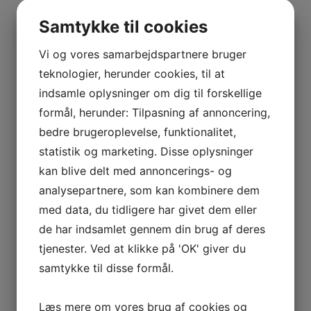
BOURGOGNE
–
Samtykke til cookies
ODOUL-
Vis flere
COQUARD
Vi og vores samarbejdspartnere bruger
Kurv
BOURGOGNE
teknologier, herunder cookies, til at
–
indsamle oplysninger om dig til forskellige
SOPHIE
Ingen varer i kurven.
formål, herunder: Tilpasning af annoncering,
CINIER
bedre brugeroplevelse, funktionalitet,
0
kr.
0,00
CÔTES
0
statistik og marketing. Disse oplysninger
DU
kan blive delt med annoncerings- og
RHÔNE
Interesseret i vin?
analysepartnere, som kan kombinere dem
–
AURÉLIEN
med data, du tidligere har givet dem eller
Skriv dig op til nyheder fra Vintage Only.
CHATAGNIER
de har indsamlet gennem din brug af deres
Du modtager særtilbud en gang om ugen, information
CÔTES
tjenester. Ved at klikke på 'OK' giver du
om nye vinhuse i sortimentet, samt ekstraordinær
DU
samtykke til disse formål.
information hvis der dukker noget op du ikke må gå
RHÔNE
glip af.
–
Læs mere om vores brug af cookies og