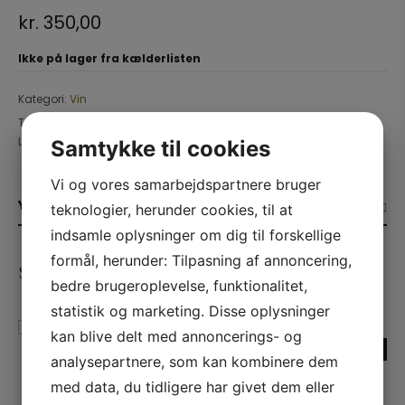
kr.
350,00
Ikke på lager fra kælderlisten
Kategori:
Vin
Tags:
2002
,
Bordeaux
,
Cabernet Sauvignon
,
Frankrig
,
Gruaud
Larose
,
Kælderliste
,
Merlot
,
Rødvin
,
Saint Julien
Samtykke til cookies
Vi og vores samarbejdspartnere bruger
YDERLIGERE INFORMATION
teknologier, herunder cookies, til at
indsamle oplysninger om dig til forskellige
formål, herunder: Tilpasning af annoncering,
SE ANDRE PRODUKTER
bedre brugeroplevelse, funktionalitet,
statistik og marketing. Disse oplysninger
kan blive delt med annoncerings- og
Kælderliste
Tilbud!
analysepartnere, som kan kombinere dem
2017 Taylor’s, Vintage
Champagne Rosé Extra
Port
Brut, Les Rosiers,
med data, du tidligere har givet dem eller
Maurice Grumier