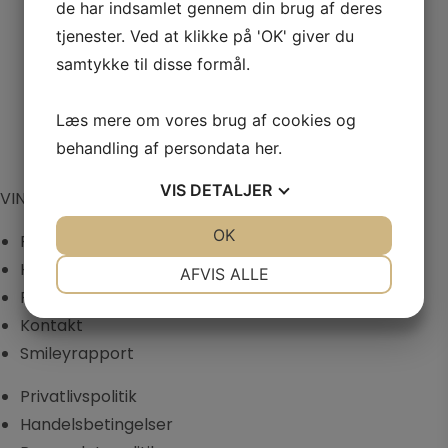
de har indsamlet gennem din brug af deres
tjenester. Ved at klikke på 'OK' giver du
Den
Den
kr.
700,00
kr.
550,00
kr.
325,00
oprindelige
aktuelle
samtykke til disse formål.
pris
pris
var:
er:
kr. 550,00.
kr. 325,00.
Læs mere om vores brug af cookies og
1
2
behandling af persondata
her
.
VIS
DETALJER
VINTAGE ONLY
JA
NEJ
OK
JA
NEJ
Privatlivspolitik
NØDVENDIGE
PRÆFERENCER
Handelsbetingelser
AFVIS ALLE
Persondatapolitik
JA
NEJ
JA
NEJ
Kontakt
MARKETING
STATISTIK
Smileyrapport
Privatlivspolitik
Handelsbetingelser