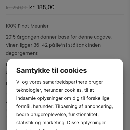
kr.
185,00
kr.
250,00
100% Pinot Meunier.
2015 årgangen danner base for denne udgave.
Vinen ligger 36-42 på lie’n i ståltank inden
degorgement.
Mary-Sessile benytter kun « Tête de Cuvée » til alle
Samtykke til cookies
deres Champagner.
Vi og vores samarbejdspartnere bruger
Dosage 2 gr/l.
teknologier, herunder cookies, til at
indsamle oplysninger om dig til forskellige
Kategori:
Vin
formål, herunder: Tilpasning af annoncering,
Tags:
Champagne
,
Extra Brut
,
Frankrig
,
l'Inattendue
,
Mary Sessile
,
bedre brugeroplevelse, funktionalitet,
Pinot Meunier
statistik og marketing. Disse oplysninger