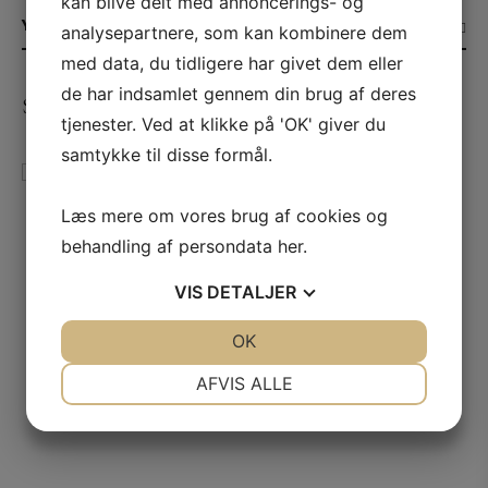
kan blive delt med annoncerings- og
YDERLIGERE INFORMATION
analysepartnere, som kan kombinere dem
med data, du tidligere har givet dem eller
de har indsamlet gennem din brug af deres
SE ANDRE PRODUKTER
tjenester. Ved at klikke på 'OK' giver du
samtykke til disse formål.
Læs mere om vores brug af cookies og
2015 Barolo, Bricco
Chiesa, Silvio
behandling af persondata
her
.
2017 Morey-Saint-Denis
Alessandria, Piemonte
1. Cru, La Riotte, Odoul-
Coquard
VIS
DETALJER
kr.
400,00
kr.
700,00
JA
NEJ
OK
JA
NEJ
NØDVENDIGE
PRÆFERENCER
AFVIS ALLE
JA
NEJ
JA
NEJ
MARKETING
STATISTIK