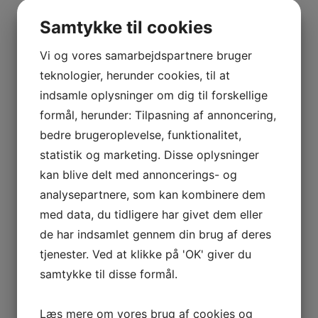
BOURGOGNE
–
Samtykke til cookies
Type
Hvidvin
ODOUL-
COQUARD
Vi og vores samarbejdspartnere bruger
Se andre produkter
BOURGOGNE
teknologier, herunder cookies, til at
–
indsamle oplysninger om dig til forskellige
SOPHIE
formål, herunder: Tilpasning af annoncering,
Tilføj til kurv
Sammenlign vare
CINIER
bedre brugeroplevelse, funktionalitet,
CÔTES
2014 Chateau Latour a Pomerol, Pomerol
statistik og marketing. Disse oplysninger
DU
kan blive delt med annoncerings- og
RHÔNE
kr.
750,00
analysepartnere, som kan kombinere dem
–
Tilføj til kurv
Sammenlign vare
AURÉLIEN
med data, du tidligere har givet dem eller
CHATAGNIER
de har indsamlet gennem din brug af deres
Tilføj til kurv
Sammenlign vare
CÔTES
tjenester. Ved at klikke på 'OK' giver du
DU
2017 Morey-Saint-Denis 1. Cru, La Riotte, Odoul-
samtykke til disse formål.
RHÔNE
Coquard
–
Læs mere om vores brug af cookies og